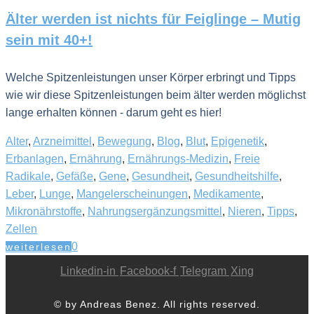
Älter werden ist nichts für Feiglinge – Mutig
sein mit 40+!
Welche Spitzenleistungen unser Körper erbringt und Tipps
wie wir diese Spitzenleistungen beim älter werden möglichst
lange erhalten können - darum geht es hier!
Alter
,
Arzneimittel
,
Bewegung
,
Blog
,
Blut
,
Epigenetik
,
Erbanlagen
,
Ernährung
,
Ernährungs-Medizin
,
Freie
Radikale
,
Gefäße
,
Gene
,
Gesundheit
,
Gesundheitshilfe
,
Leber
,
Lunge
,
Mangelerscheinungen
,
Medikamente
,
Mikronährstoffe
,
Nahrungsergänzungsmittel
,
Nieren
,
Tipps
,
Zellen
0
weiterlesen
Linkedin-in
Facebook-f
Telegram
Xing
© by Andreas Benez. All rights reserved.