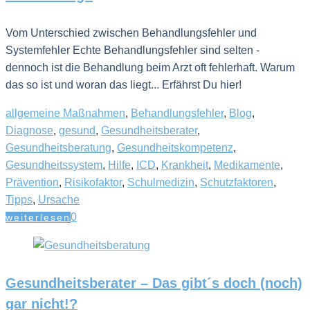
Vom Unterschied zwischen Behandlungsfehler und
Systemfehler Echte Behandlungsfehler sind selten -
dennoch ist die Behandlung beim Arzt oft fehlerhaft. Warum
das so ist und woran das liegt... Erfährst Du hier!
allgemeine Maßnahmen
,
Behandlungsfehler
,
Blog
,
Diagnose
,
gesund
,
Gesundheitsberater
,
Gesundheitsberatung
,
Gesundheitskompetenz
,
Gesundheitssystem
,
Hilfe
,
ICD
,
Krankheit
,
Medikamente
,
Prävention
,
Risikofaktor
,
Schulmedizin
,
Schutzfaktoren
,
Tipps
,
Ursache
0
weiterlesen
Gesundheitsberater – Das gibt´s doch (noch)
gar nicht!?