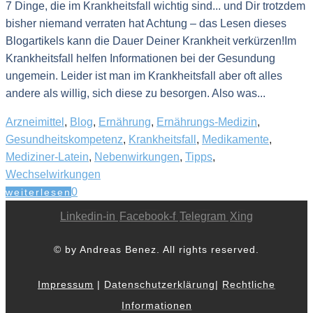
7 Dinge, die im Krankheitsfall wichtig sind... und Dir trotzdem
bisher niemand verraten hat Achtung – das Lesen dieses
Blogartikels kann die Dauer Deiner Krankheit verkürzen!Im
Krankheitsfall helfen Informationen bei der Gesundung
ungemein. Leider ist man im Krankheitsfall aber oft alles
andere als willig, sich diese zu besorgen. Also was...
Arzneimittel
,
Blog
,
Ernährung
,
Ernährungs-Medizin
,
Gesundheitskompetenz
,
Krankheitsfall
,
Medikamente
,
Mediziner-Latein
,
Nebenwirkungen
,
Tipps
,
Wechselwirkungen
0
weiterlesen
Linkedin-in
Facebook-f
Telegram
Xing
© by Andreas Benez. All rights reserved.
Impressum
|
Datenschutzerklärung
|
Rechtliche
Informationen