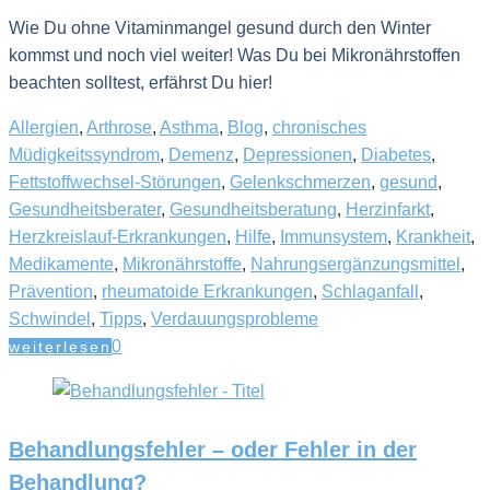
Wie Du ohne Vitaminmangel gesund durch den Winter
kommst und noch viel weiter! Was Du bei Mikronährstoffen
beachten solltest, erfährst Du hier!
Allergien
,
Arthrose
,
Asthma
,
Blog
,
chronisches
Müdigkeitssyndrom
,
Demenz
,
Depressionen
,
Diabetes
,
Fettstoffwechsel-Störungen
,
Gelenkschmerzen
,
gesund
,
Gesundheitsberater
,
Gesundheitsberatung
,
Herzinfarkt
,
Herzkreislauf-Erkrankungen
,
Hilfe
,
Immunsystem
,
Krankheit
,
Medikamente
,
Mikronährstoffe
,
Nahrungsergänzungsmittel
,
Prävention
,
rheumatoide Erkrankungen
,
Schlaganfall
,
Schwindel
,
Tipps
,
Verdauungsprobleme
0
weiterlesen
Behandlungsfehler – oder Fehler in der
Behandlung?