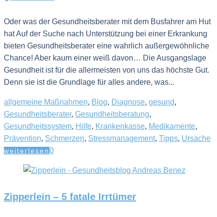
Oder was der Gesundheitsberater mit dem Busfahrer am Hut
hat Auf der Suche nach Unterstützung bei einer Erkrankung
bieten Gesundheitsberater eine wahrlich außergewöhnliche
Chance! Aber kaum einer weiß davon… Die Ausgangslage
Gesundheit ist für die allermeisten von uns das höchste Gut.
Denn sie ist die Grundlage für alles andere, was...
allgemeine Maßnahmen
,
Blog
,
Diagnose
,
gesund
,
Gesundheitsberater
,
Gesundheitsberatung
,
Gesundheitssystem
,
Hilfe
,
Krankenkasse
,
Medikamente
,
Prävention
,
Schmerzen
,
Stressmanagement
,
Tipps
,
Ursache
0
weiterlesen
Zipperlein – 5 fatale Irrtümer