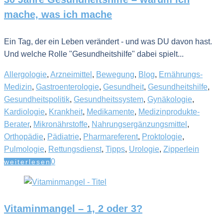
mache, was ich mache
Ein Tag, der ein Leben verändert - und was DU davon hast.
Und welche Rolle "Gesundheitshilfe" dabei spielt...
Allergologie
,
Arzneimittel
,
Bewegung
,
Blog
,
Ernährungs-
Medizin
,
Gastroenterologie
,
Gesundheit
,
Gesundheitshilfe
,
Gesundheitspolitik
,
Gesundheitssystem
,
Gynäkologie
,
Kardiologie
,
Krankheit
,
Medikamente
,
Medizinprodukte-
Berater
,
Mikronährstoffe
,
Nahrungsergänzungsmittel
,
Orthopädie
,
Pädiatrie
,
Pharmareferent
,
Proktologie
,
Pulmologie
,
Rettungsdienst
,
Tipps
,
Urologie
,
Zipperlein
0
weiterlesen
Vitaminmangel – 1, 2 oder 3?