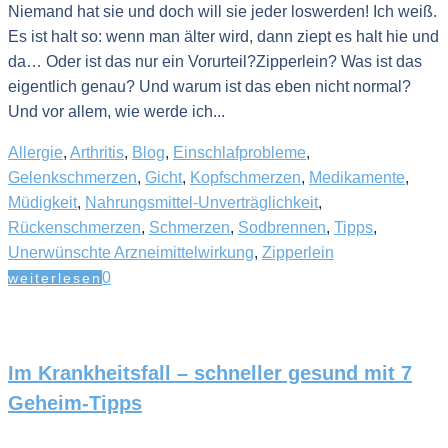
Niemand hat sie und doch will sie jeder loswerden! Ich weiß.
Es ist halt so: wenn man älter wird, dann ziept es halt hie und
da… Oder ist das nur ein Vorurteil?Zipperlein? Was ist das
eigentlich genau? Und warum ist das eben nicht normal?
Und vor allem, wie werde ich...
Allergie
,
Arthritis
,
Blog
,
Einschlafprobleme
,
Gelenkschmerzen
,
Gicht
,
Kopfschmerzen
,
Medikamente
,
Müdigkeit
,
Nahrungsmittel-Unverträglichkeit
,
Rückenschmerzen
,
Schmerzen
,
Sodbrennen
,
Tipps
,
Unerwünschte Arzneimittelwirkung
,
Zipperlein
0
weiterlesen
Im Krankheitsfall – schneller gesund mit 7
Geheim-Tipps