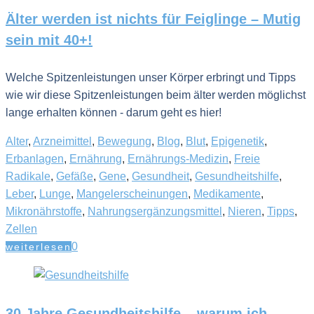
Älter werden ist nichts für Feiglinge – Mutig
sein mit 40+!
Welche Spitzenleistungen unser Körper erbringt und Tipps
wie wir diese Spitzenleistungen beim älter werden möglichst
lange erhalten können - darum geht es hier!
Alter
,
Arzneimittel
,
Bewegung
,
Blog
,
Blut
,
Epigenetik
,
Erbanlagen
,
Ernährung
,
Ernährungs-Medizin
,
Freie
Radikale
,
Gefäße
,
Gene
,
Gesundheit
,
Gesundheitshilfe
,
Leber
,
Lunge
,
Mangelerscheinungen
,
Medikamente
,
Mikronährstoffe
,
Nahrungsergänzungsmittel
,
Nieren
,
Tipps
,
Zellen
0
weiterlesen
30 Jahre Gesundheitshilfe – warum ich