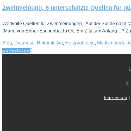
Zweitmeinung: 6 unterschätzte Quellen für qual
Wertvolle Quellen für Zweitmeinungen - Auf der Suche nach ra
(Marie von Ebner-Eschenbach) Ok. Ein Zitat am Anfang…? Zuge
Blog
,
Diagnose
,
Heilpraktiker
,
Herzprobleme
,
Medizinprodukte
0
weiterlesen
L
© 
Impressum