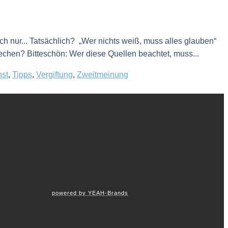
h nur... Tatsächlich? „Wer nichts weiß, muss alles glauben“
chen? Bitteschön: Wer diese Quellen beachtet, muss...
nst
,
Tipps
,
Vergiftung
,
Zweitmeinung
powered by YEAH-Brands