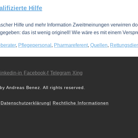
ifizierte Hilfe
scher Hilfe und mehr Information Zweitmeinungen verwirren doc
geben: das ist wenig originell! Wie wäre es mit einem Verspre
berater
,
Pflegepersonal
,
Pharmareferent
,
Quellen
,
Rettungsdie
inkedin-in
Facebook-f
Telegram
Xing
by Andreas Benez. All rights reserved.
|
Datenschutzerklärung
|
Rechtliche Informationen